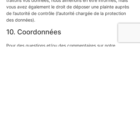
traitons vos données, nous aimerions en être informés, mais
vous avez également le droit de déposer une plainte auprès
de l’autorité de contrôle (l’autorité chargée de la protection
des données).
10. Coordonnées
Pour des questions et/ou des commentaires sur notre
politique de cookies et cette déclaration, veuillez nous
contacter en utilisant les coordonnées suivantes :
Anzenberger Peinture
Impasse de la Combache 10​
3966 Réchy
Suisse
Site web :
https://www.anzenbergerpeinture.ch
E-mail :
info@
anzenbergerpeinture.ch
Cette politique de cookies a été synchronisée avec
cookiedatabase.org
le 14 décembre 2025.